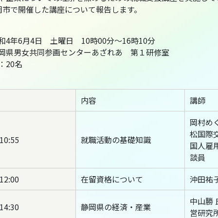
岡市で開催した講座について報告します。
4年6月4日 土曜日 10時00分～16時10分
岡県男女共同参画センターあざれあ 第１研修室
：20名
内容
講師
岡村め
松国際交
10:55
就職活動の基礎知識
国人雇
談員
12:00
在留資格について
沖田祐
中山勝
14:30
静岡県の経済・産業
営研究