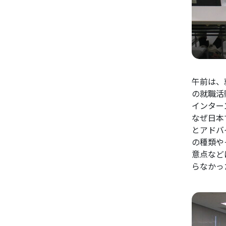
午前は、
の就職活
インター
なぜ日本
とアドバ
の種類や
意点など
らなかっ