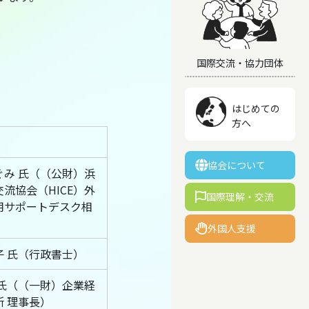
国際交流・協力団体
はじめての
方へ
協会について
ぐみ 氏（（公財）浜
流協会（HICE）外
国際理解・交流
用サポートデスク相
外国人支援
子 氏（行政書士）
 氏（（一財）企業経
所 理事長）