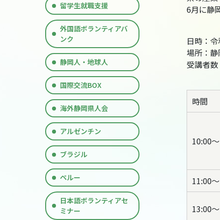
留学生就職支援
6月に静
外国語ボランティアバ
ンク
日時：令和
場所：静
静岡人・地球人
受講者数
国際交流BOX
時間
海外静岡県人会
アルゼンチン
10:00～
ブラジル
ペルー
11:00～
日本語ボランティアセ
13:00～
ミナー