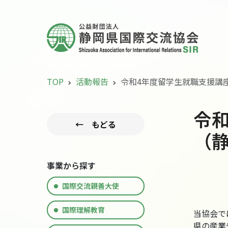
TOP
活動報告
令和4年度留学生就職支援講
令
← もどる
（
事業から探す
国際交流親善大使
国際理解教育
当協会で
県の産業